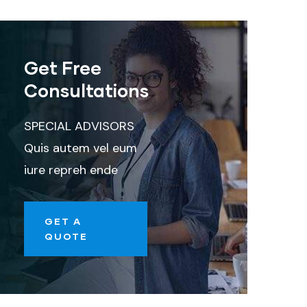
Get Free
Consultations
SPECIAL ADVISORS
Quis autem vel eum
iure repreh ende
GET A
QUOTE